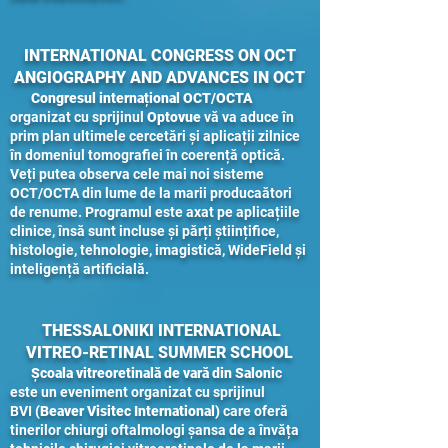
INTERNATIONAL CONGRESS ON OCT
ANGIOGRAPHY AND ADVANCES IN OCT
Congresul internațional OCT/OCTA
organizat cu sprijinul
Optovue
vă va aduce în
prim plan ultimele cercetări și aplicații zilnice
în domeniul tomografiei în coerență optică.
Veți putea observa cele mai noi sisteme
OCT/OCTA din lume de la marii producaători
de renume. Programul este axat pe aplicațiile
clinice, însă sunt incluse și părți științifice,
histologie, tehnologie, imagistică, WideField și
inteligență artificială.
THESSALONIKI INTERNATIONAL
VITREO-RETINAL SUMMER SCHOOL
Școala vitreoretinală de vară din Saloni
c
este un eveniment organizat cu sprijinul
BVI
(Beaver Visitec International)
care oferă
tinerilor chiurgi oftalmologi șansa de a învăța