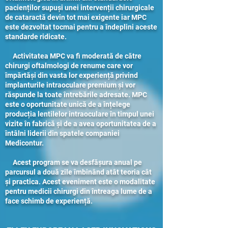
pacienților supuși unei intervenții chirurgicale
de cataractă devin tot mai exigente iar MPC
este dezvoltat tocmai pentru a îndeplini aceste
standarde ridicate.
Activitatea MPC va fi moderată de către
chirurgi oftalmologi de renume care vor
împărtăși din vasta lor experiență privind
implanturile intraoculare premium și vor
răspunde la toate întrebările adresate. MPC
este o oportunitate unică de a înțelege
producția lentilelor intraoculare în timpul unei
vizite în fabrică și de a avea oportunitatea de a
întâlni liderii din spatele companiei
Medicontur.
Acest program se va desfășura anual pe
parcursul a două zile îmbinând atât teoria cât
și practica. Acest eveniment este o modalitate
pentru medicii chirurgi din întreaga lume de a
face schimb de experiență.