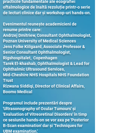
practicile fundamentale ale ecografiei
oftalmologice de înaltă rezoluție printr-o serie
de lecturi clinice dar și workshop-uri hands-on.
Evenimentul reunește academicieni de
renume printre care:
Andrzej Dmitriew, Consultant Ophthalmologist,
Poznan University of Medical Sciences
Jens Folke Kiilgaard, Associate Professor &
Senior Consultant Ophthalmologist,
Rigshospitalet, Copenhagen
Tarek El-khashab, Ophthalmologist & Lead for
Ophthalmic Ultrasound Services,
Mid-Cheshire NHS Hospitals NHS Foundation
Trust
Rizwana Siddiqi, Director of Clinical Affairs,
Boomo Medical
Programul include prezentări despre
'Ultrasonography of Ocular Tumours' și
'Evaluation of Vitreoretinal Disorders' în timp
ce sesiunile hands-on se vor axa pe 'Posterior
B-Scan examination' dar și 'Techniques for
UBM examination.'