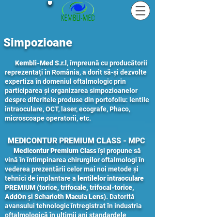
Simpozioane
Kembli-Med S.r.l
, împreună cu producătorii
reprezentați în România, a dorit să-și dezvolte
expertiza în domeniul oftalmologic prin
participarea și organizarea simpozioanelor
despre diferitele produse din portofoliu: lentile
intraoculare, OCT, laser, ecografe, Phaco,
microscoape operatorii, etc.
MEDICONTUR PREMIUM CLASS - MPC
Medicontur Premium Class
își propune să
vină în întimpinarea chirurgilor oftalmologi în
vederea prezentării celor mai noi metode și
tehnici de implantare a
lentilelor intraoculare
PREMIUM (torice, trifocale, trifocal-torice,
AddOn și Scharioth Macula Lens)
. Datorită
avansului tehnologic întregistrat în industria
oftalmologică în ultimii ani standardele