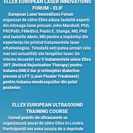
ELLEX EUROPEAN LASER INNOVATIONS
FORUM - ELIF
European Laser Innovations Forum
organizat de către Ellex aduce laolaltă experți
din întreaga lume precum John Marshall, PhD,
FRCPath, FMedSci, Paulo E. Stanga, MD, PhD
and Isabelle Aknin, MD pentru a împărtăși din
experiența lor privind tratamentele laser
oftalmologice. Totodată veți putea urmări cele
mai noi actualități ale terapiilor laser. De
interes deosebit vor fi
tratamentele unice Ellex
2RT (Retinal Rejuvination Therapy) pentru
tratarea DMLV dar și retinoptiei diabetice
precum și LFT (Laser Floater Treatment)
pentru tratarea miodezopsiilor din polul
posterior.
ELLEX EUROPEAN ULTRASOUND
TRAINING COURSE
Cursul practic de ultrasunete
se
organizează anual de către Ellex în Londra.
Participanții vor avea ocazia de a deprinde