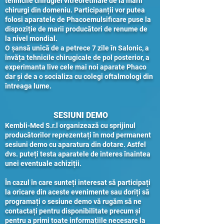
tehnicile chirugiei vitreoretinale de la marii
chirurgi din domeniu. Participanții vor putea
folosi aparatele de Phacoemulsificare puse la
dispoziție de marii producători de renume de
la nivel mondial.
O șansă unică de a petrece 7 zile în Salonic, a
învăța tehnicile chirugicale de pol posterior, a
experimanta live cele mai noi aparate Phaco
dar și de a o socializa cu colegi oftalmologi din
întreaga lume.
SESIUNI DEMO
Kembli-Med S.r.l organizează cu sprijinul
producătorilor reprezentați în mod permanent
sesiuni demo cu aparatura din dotare. Astfel
dvs. puteți testa aparatele de interes înaintea
unei eventuale achiziții.
În cazul în care sunteți interesat să participați
la oricare din aceste evenimente sau doriți să
programați o sesiune demo vă rugăm să ne
contactați pentru disponibilitate precum și
pentru a primi toate informațiile necesare la