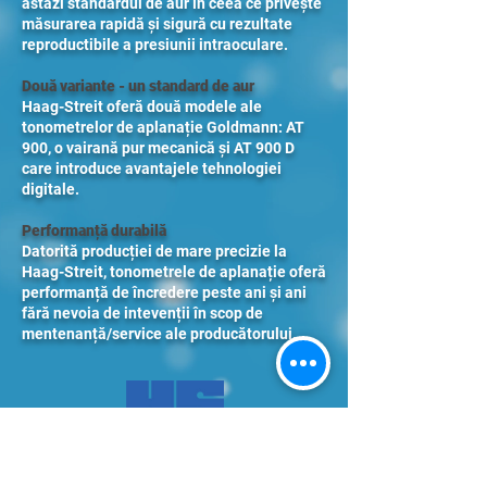
astăzi standardul de aur în ceea ce privește
măsurarea rapidă și sigură cu rezultate
reproductibile a presiunii intraoculare.
Două variante - un standard de aur
Haag-Streit oferă două modele ale
tonometrelor de aplanație Goldmann: AT
900, o vairană pur mecanică și AT 900 D
care introduce avantajele tehnologiei
digitale.
Performanță durabilă
Datorită producției de mare precizie la
Haag-Streit, tonometrele de aplanație oferă
performanță de încredere peste ani și ani
fără nevoia de intevenții în scop de
mentenanță/service ale producătorului.