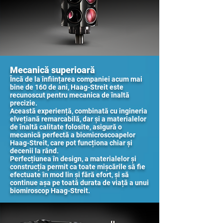
Mecanică superioară
Încă de la înființarea companiei acum mai
bine de 160 de ani, Haag-Streit este
recunoscut pentru mecanica de înaltă
precizie.
Această experiență, combinată cu ingineria
elvețiană remarcabilă, dar și a materialelor
de înaltă calitate folosite, asigură o
mecanică perfectă a biomicroscoapelor
Haag-Streit, care pot funcționa chiar și
decenii la rând.
Perfecțiunea în design, a materialelor și
construcția permit ca toate mișcările să fie
efectuate în mod lin și fără efort, și să
continue așa pe toată durata de viață a unui
biomiroscop Haag-Streit.