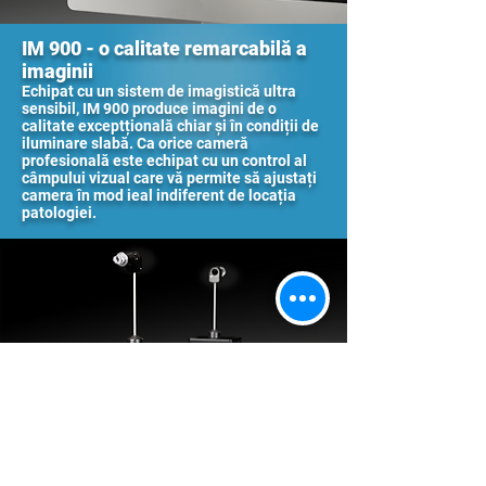
IM 900 - o calitate remarcabilă a
imaginii
Echipat cu un sistem de imagistică ultra
sensibil, IM 900 produce imagini de o
calitate exceptțională chiar și în condiții de
iluminare slabă. Ca orice cameră
profesională este echipat cu un control al
câmpului vizual care vă permite să ajustați
camera în mod ieal indiferent de locația
patologiei.
Două instrumente - un standard