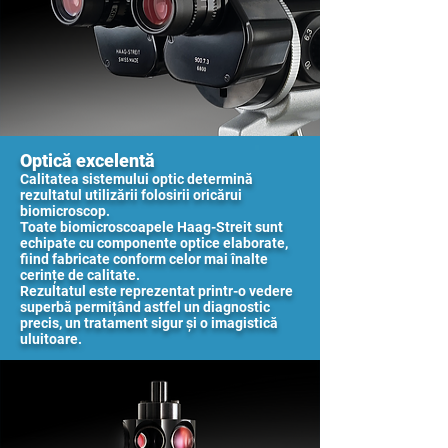
Optică excelentă
Calitatea sistemului optic determină
rezultatul utilizării folosirii oricărui
biomicroscop.
Toate biomicroscoapele Haag-Streit sunt
echipate cu componente optice elaborate,
fiind fabricate conform celor mai înalte
cerințe de calitate.
Rezultatul este reprezentat printr-o vedere
superbă permițând astfel un diagnostic
precis, un tratament sigur și o imagistică
uluitoare.