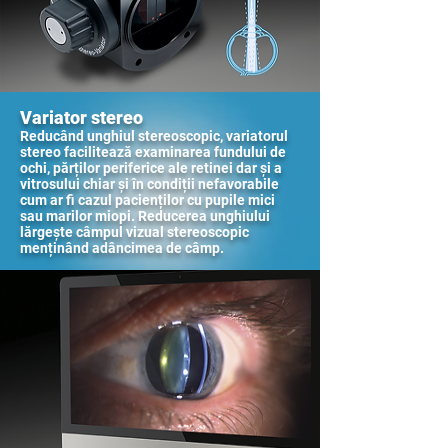
Variator stereo
Reducând unghiul stereoscopic, variatorul
stereo facilitează examinarea fundului de
ochi, părților periferice ale retinei dar și a
vitrosului chiar și în condiții nefavorabile
cum ar fi cazul pacienților cu pupile mici
sau marilor miopi. Reducerea unghiului
lărgește câmpul vizual stereoscopic
menținând adâncimea de câmp.