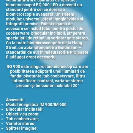
versatilității și a ușurintei de operare,
biomicroscopul BQ 900 LED a devenit un
standard pentru cei ce doresc o
biomicroscopie avansată. Un sistem
modular, universal, oferă imagini video și
fotografii precise. Există o gamă de
accesorii ce includ tubul pentru postul de
coobservare, binocular înclinbil, iar pentru
specialiștii de retină un variator unic stereo.
Ca la toate biomicroscoapele de la Haag-
Streit, un aplanotonometru Goldmann –
standardul de aur în măsurătorile PIO poate
fi adăugat drept accesoriu.
BQ 900 este singurul biomicroscop care are
posibilitatea adăptarii unei iluminări de
fundal pivotante, tub coobservare, filtru
intensificare contrast, variator stereo
precum și bincoular înclinabil 20°
Accesorii:
Modul imagistică IM 900/IM 600;
Binocular înclinabil;
Obiectiv cu zoom;
Tub coobservare;
Variator stereo;
Splitter imagine;