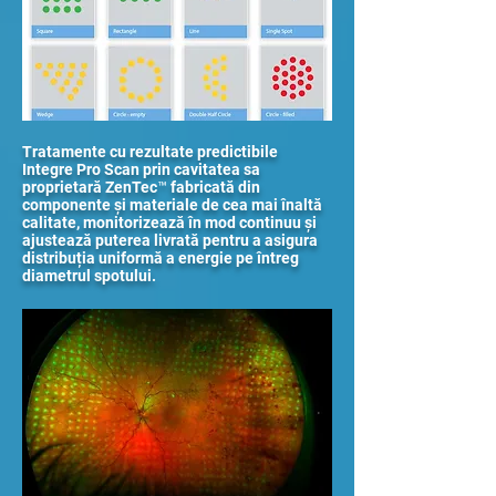
Tratamente cu rezultate predictibile
Integre Pro Scan prin cavitatea sa
proprietară ZenTec™ fabricată din
componente și materiale de cea mai înaltă
calitate, monitorizează în mod continuu și
ajustează puterea livrată pentru a asigura
distribuția uniformă a energie pe întreg
diametrul spotului.