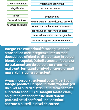
​​Integre Pro este primul fotocoagulator de
stare solida care integreaza intr-un mod
deosebit de eficient cavitatea laser in corpul
biomicroscopului. Datorita acestui fapt, raza
de tratament are de parcurs un drum mult
mai scurt, furnizand un nivel al energiei mult
mai stabil, sigur si consistent.
Avand incorporat sistemul optic True Spot,
Integre produce un spot uniform "top-hat" (cu
un nivel al puterii distribuit uniform pe toata
suprafata spotului) cu margini foarte clare,
asigurand atat beneficiile unui sistem
parfocal cat si confortul unei densitati
scazute a puterii la nivel de cornee.