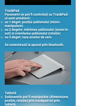
​TrackPad
Parametri ce pot fi controlați cu TrackPad-
ul sunt următorii :
cu 1 deget: poziția șablonului (micro-
manipulare)
cu 2 degete: mărimea șablonului (zoom in-
out) si orientarea șablonului (rotație)
cu 3 deget: raza arcelor de cerc
Se conectează la aparat prin bluetooth.
Tabletă
Șabloanele pot fi manipulate (dimensiune,
poziție, rotație) prin trackpad ori prin
tabletă.