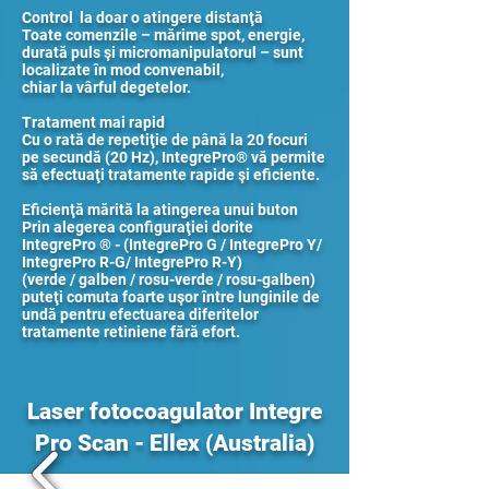
Control la doar o atingere distanţă
Toate comenzile – mărime spot, energie,
durată puls şi micromanipulatorul – sunt
localizate în mod convenabil,
chiar la vârful degetelor.
Tratament mai rapid
Cu o rată de repetiţie de până la 20 focuri
pe secundă (20 Hz), IntegrePro® vă permite
să efectuaţi tratamente rapide şi eficiente.
Eficienţă mărită la atingerea unui buton
Prin alegerea configuraţiei dorite
IntegrePro ® - (IntegrePro G / IntegrePro Y/
IntegrePro R-G/ IntegrePro R-Y)
(verde / galben / rosu-verde / rosu-galben)
puteţi comuta foarte uşor între lunginile de
undă pentru efectuarea diferitelor
tratamente retiniene fără efort.
Laser fotocoagulator Integre
Pro Scan - Ellex (Australia)