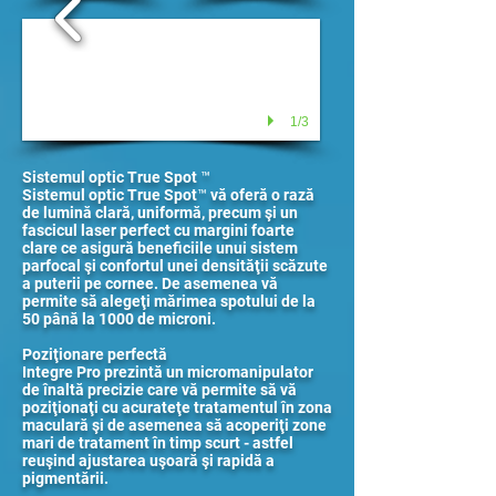
1/3
Sistemul optic True Spot ™
Sistemul optic True Spot™ vă oferă o rază
de lumină clară, uniformă, precum şi un
fascicul laser perfect cu margini foarte
clare ce asigură beneficiile unui sistem
parfocal şi confortul unei densităţii scăzute
a puterii pe cornee. De asemenea vă
permite să alegeţi mărimea spotului de la
50 până la 1000 de microni.
Poziţionare perfectă
Integre Pro prezintă un micromanipulator
de înaltă precizie care vă permite să vă
poziţionaţi cu acurateţe tratamentul în zona
maculară şi de asemenea să acoperiţi zone
mari de tratament în timp scurt - astfel
reuşind ajustarea uşoară şi rapidă a
pigmentării.