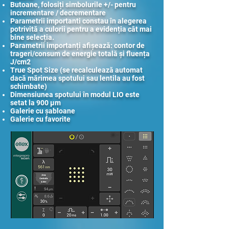
Butoane, folosiți simbolurile +/- pentru
incrementare / decrementare
Parametrii importanti constau în alegerea
potrivită a culorii pentru a evidenția cât mai
bine selecția.
Parametrii importanți afișează: contor de
trageri/consum de energie totală și fluența
J/cm2
True Spot Size (se recalculează automat
dacă mărimea spotului sau lentila au fost
schimbate)
Dimensiunea spotului în modul LIO este
setat la 900 µm
Galerie cu șabloane
Galerie cu favorite