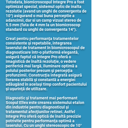
Totodata, biomicroscopul Integre Pro a fost
optimizat special, sistemul optic de inalta
rezolutie (avand un unghi de convergenta de
10°) asigurand o mai buna perceptie a
adancimii, dar si un camp vizual stereo de
5.5 mm (fata de 4 mm la un biomicroscop
standard cu unghi de convergenta 14°).
Creat pentru performanţa tratamentelor
consistente şi repetabile, integrarea
laserului de tratament în biomicroscopul de
diagnosticare într-o platformă elegantă,
asigură faptul că Integre Pro oferă o
imagistică de înaltă rezoluţie, o vedere
periferică mai largă, iluminare optimă a
polului posterior precum şi percepţia
profunzimii. Construcţia integrată asigură
livrarea stabilă şi constantă a energiei
adăugând în acelaşi timp confort pacientului
şi uşurinţă de utilizare.
Diagnostic şi tratament mai performant
Scopul Ellex este crearea sistemului etalon
din industrie pentru diagnosticul şi
tratamentul afecţiunilor retinei. Astfel
Integre Pro oferă optică de înaltă precizie
potrivite pentru performanţa optimă a
laserului. Cu un unghi stereoscopic de 10°