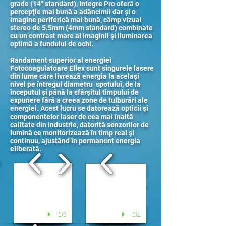
grade (14° standard), Integre Pro oferă o
percepţie mai bună a adâncimii dar şi o
imagine periferică mai bună, câmp vizual
stereo de 5.5mm (4mm standard) combinate
cu un contrast mare al imaginii şi iluminarea
optimă a fundului de ochi.
Randament superior al energiei
Fotocoagulatoare Ellex sunt singurele lasere
din lume care livrează energia la acelaşi
nivel pe întregul diametru spotului, de la
începutul şi până la sfârşitul timpului de
expunere fără a creea zone de tulburări ale
energiei. Acest lucru se datorează opticii şi
componentelor laser de cea mai înaltă
calitate din industrie, datorită senzorilor de
lumină ce monitorizează în timp real şi
continuu, ajustând în permanent energia
eliberată.
1/1
1/1