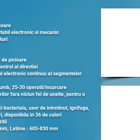
coare
tabil electronic si mecanic
turi
 de picioare
ntrol al directiei
l electronic continuu al segmentelor
lumb, 25-30 operatii/incarcare
ilor fara niciun fel de unelte, pentru o
i-bacteriala, usor de intretinut, ignifuga,
i, disponibila in 36 de culori
itii
 mm, Latime : 605-830 mm