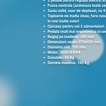
2 pedale pentru reglajul electric al
Frana centrala (activeaza toate cel
Sasiu solid, usor de deplasat, cu 4
Tapiserie de inalta clasa, fara cusa
in mai multe culori
Carcasa pentru cei 2 alimentatori.
Pedala mult mai ergonomica si usor
Reglaj pe inaltime: 200 mm
Dimensiuni sasiu: 470x535 mm
Diametru roti: 100 mm
Motor: 3000 N iPx4
Greutate: 45 Kg
Sarcina maxima: 165 kg