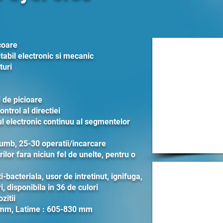
coare
tabil electronic si mecanic
turi
 de picioare
ntrol al directiei
l electronic continuu al segmentelor
lumb, 25-30 operatii/incarcare
ilor fara niciun fel de unelte, pentru o
i-bacteriala, usor de intretinut, ignifuga,
i, disponibila in 36 de culori
zitii
 mm, Latime : 605-830 mm