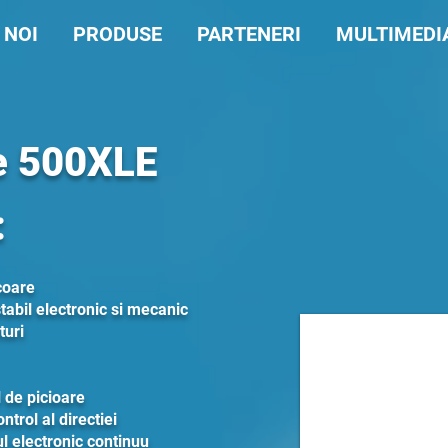
 NOI
PRODUSE
PARTENERI
MULTIMEDI
e 500XLE
:
coare
tabil electronic si mecanic
turi
 de picioare
trol al directiei
l electronic continuu