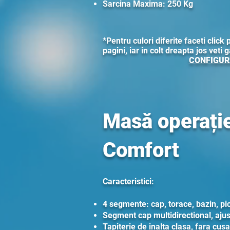
Sarcina Maxima: 250 Kg
*Pentru culori diferite faceti click 
pagini, iar in colt dreapta jos veti 
CONFIGUR
Masă operați
Comfort
Caracteristici:
4 segmente: cap, torace, bazin, pi
Segment cap multidirectional, ajus
Tapițerie de inalta clasa, fara cusa