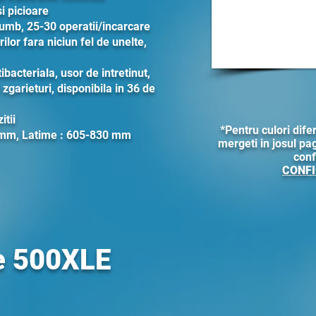
i picioare
lumb, 25-30 operatii/incarcare
ilor fara niciun fel de unelte,
ibacteriala, usor de intretinut,
 zgarieturi, disponibila in 36 de
itii
*Pentru culori difer
 mm, Latime : 605-830 mm
mergeti in josul pagi
conf
CONFI
e 500XLE