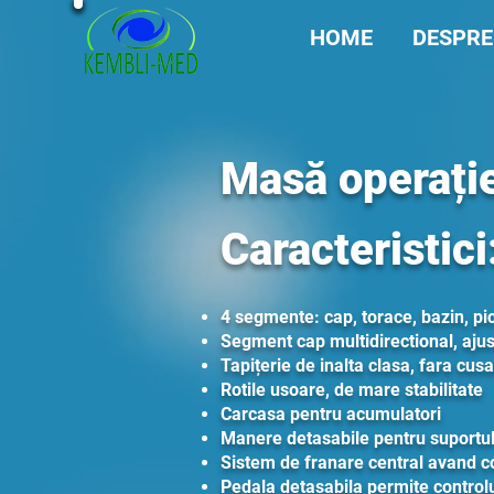
HOME
DESPRE
Masă operați
Caracteristici
4 segmente: cap, torace, bazin, pi
Segment cap multidirectional, ajus
Tapițerie de inalta clasa, fara cusa
Rotile usoare, de mare stabilitate
Carcasa pentru acumulatori
Manere detasabile pentru suportul
Sistem de franare central avand con
Pedala detasabila permite controlu