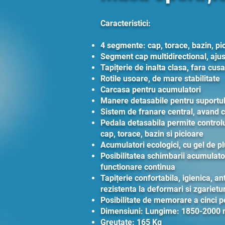
Caracteristici:
4 segmente: cap, torace, bazin, pi
Segment cap multidirectional, ajus
Tapițerie de inalta clasa, fara cusa
Rotile usoare, de mare stabilitate
Carcasa pentru acumulatori
Manere detasabile pentru suportul
Sistem de franare central, avand co
Pedala detasabila permite controlu
cap, torace, bazin si picioare
Acumulatori ecologici, cu gel de p
Posibilitatea schimbarii acumulator
functionare continua
Tapițerie confortabila, igienica, ant
rezistenta la deformari si zgarietur
Posibilitate de memorare a cinci po
Dimensiuni: Lungime: 1850-2000
Greutate: 165 Kg