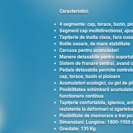
Caracteristici:
4 segmente: cap, torace, bazin, pi
Segment cap multidirectional, ajus
Tapițerie de inalta clasa, fara cusa
Rotile usoare, de mare stabilitate
Carcasa pentru acumulatori
Manere detasabile pentru suportul
Sistem de franare central, avand co
Pedala detasabila permite controlu
cap, torace, bazin si picioare
Acumulatori ecologici, cu gel de p
Posibilitatea schimbarii acumulator
functionare continua
Tapițerie confortabila, igienica, ant
rezistenta la deformari si zgarietur
Posibilitate de memorare a trei poz
Dimensiuni: Lungime: 1800-1950
Greutate: 135 Kg