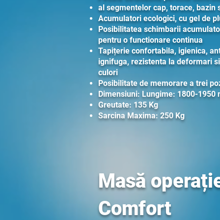
al segmentelor cap, torace, bazin s
Acumulatori ecologici, cu gel de p
Posibilitatea schimbarii acumulator
pentru o functionare continua
Tapițerie confortabila, igienica, ant
ignifuga, rezistenta la deformari si
culori
Posibilitate de memorare a trei poz
Dimensiuni: Lungime: 1800-1950
Greutate: 135 Kg
Sarcina Maxima: 250 Kg
Masă operați
Comfort