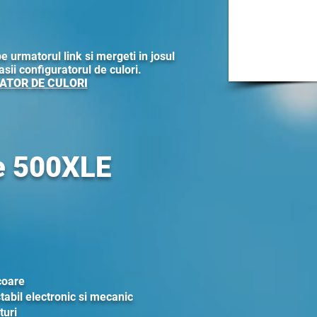
pe urmatorul link si mergeti in josul
gasii configuratorul de culori.
ATOR DE CULORI
e 500XLE
coare
tabil electronic si mecanic
turi