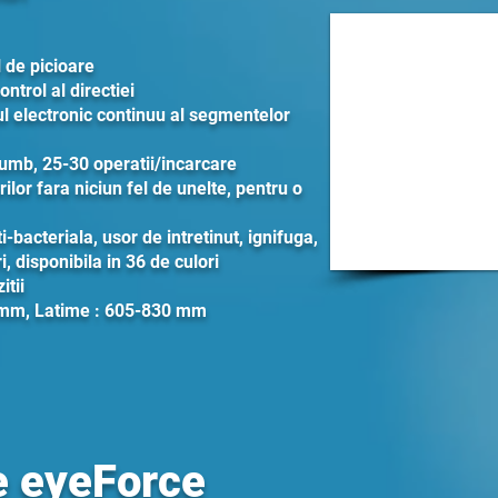
 de picioare
ntrol al directiei
l electronic continuu al segmentelor
lumb, 25-30 operatii/incarcare
ilor fara niciun fel de unelte, pentru o
i-bacteriala, usor de intretinut, ignifuga,
i, disponibila in 36 de culori
itii
 mm, Latime : 605-830 mm
e eyeForce