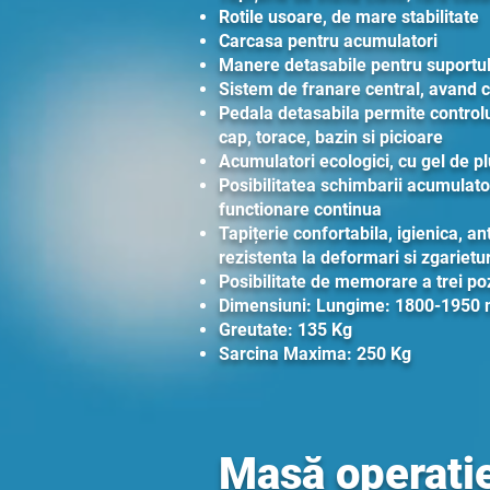
Rotile usoare, de mare stabilitate
Carcasa pentru acumulatori
Manere detasabile pentru suportul
Sistem de franare central, avand co
Pedala detasabila permite controlu
cap, torace, bazin si picioare
Acumulatori ecologici, cu gel de p
Posibilitatea schimbarii acumulator
functionare continua
Tapițerie confortabila, igienica, ant
rezistenta la deformari si zgarietur
Posibilitate de memorare a trei poz
Dimensiuni: Lungime: 1800-1950
Greutate: 135 Kg
Sarcina Maxima: 250 Kg
Masă operați