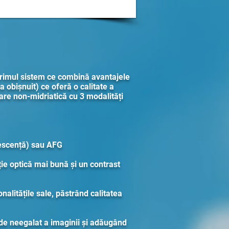
imul sistem ce combină avantajele
 obișnuit) ce oferă o calitate a
zare non-midriatică cu 3 modalități
rescență) sau AFG
ție optică mai bună și un contrast
nalitățile sale, păstrând calitatea
de neegalat a imaginii și adăugând