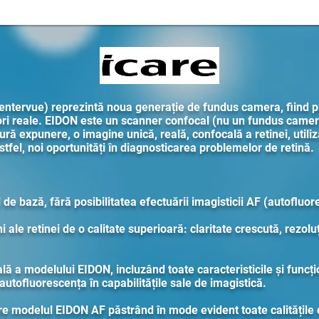
rvue) reprezintă noua generație de fundus camera, fiind pr
lori reale. EIDON este un scanner confocal (nu un fundus camera
gură expunere, o imagine unică, reală, confocală a retinei, utili
stfel, noi oportunități în diagnosticarea problemelor de retină.
de bază, fără posibilitatea efectuării imagisticii AF (autofluo
ale retinei de o calitate superioară: claritate crescută, rezolu
ă a modelului EIDON, incluzând toate caracteristicile și funcțio
utofluorescența în capabilitățile sale de imagistică.
re modelul EIDON AF păstrând în mode evident toate calitățile 