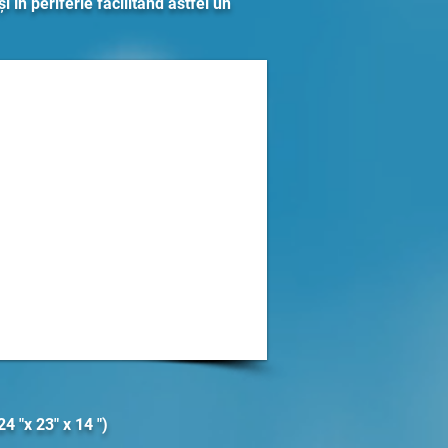
i în periferie facilitând astfel un
4 "x 23" x 14 ")