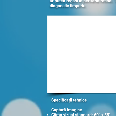
ar putea regăsi în periferia retinei.
diagnostic timpuriu.
Specificații tehnice
Captură imagine
Câmp vizual standard: 60° x 55°