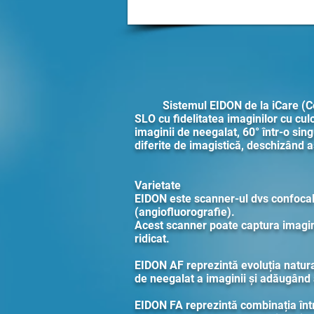
Sistemul EIDON de la iCare (Cente
SLO cu fidelitatea imaginilor cu cu
imaginii de neegalat, 60° într-o sin
diferite de imagistică, deschizând a
Varietate
EIDON este scanner-ul dvs confocal 
(angiofluorografie).
Acest scanner poate captura imagini 
ridicat.
EIDON AF reprezintă evoluția natural
de neegalat a imaginii și adăugând a
EIDON FA reprezintă combinația înt