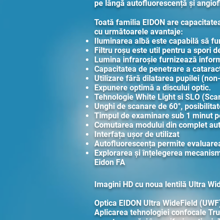
pe lângă autofluorescență și angiofl
Toată familia EIDON are capacitatea
cu următoarele avantaje:
Iluminarea albă este capabilă să furn
Filtru roșu este util pentru a spori d
Lumina infraroșie furnizează infor
Capacitatea de penetrare a cataract
Utilizare fără dilatarea pupilei (non
Expunere optimă a discului optic.
Tehnologie White Light si SLO (Sc
Unghi de scanare de 60°, posibilita
Timpul de examinare sub 1 minut pe
Comutarea modului din complet aut
Interfața ușor de utilizat
Autofluorescența permite evaluarea 
Explorarea și înțelegerea mecanisme
Eidon FA
Imagini HD cu noua lentilă Ultra Wi
Optica EIDON Ultra WideField (UWF) c
Aplicarea tehnologiei confocale True