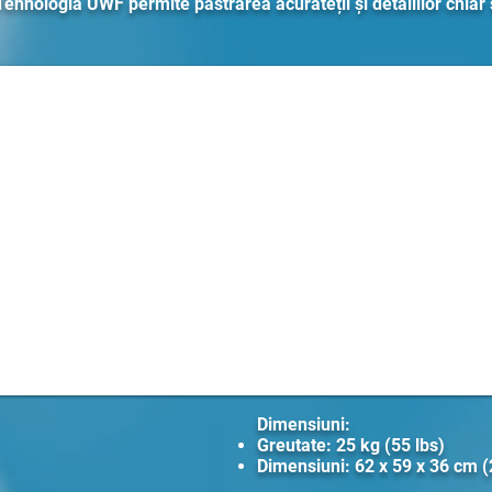
 Tehnologia UWF permite păstrarea acurateții și detaliilor chiar ș
Dimensiuni:
Greutate: 25 kg (55 lbs)
Dimensiuni: 62 x 59 x 36 cm (2