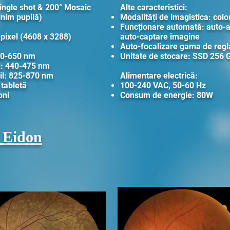
single shot & 200° Mosaic
Alte caracteristici:
nim pupilă)
Modalități de imagistica: colo
Funcționare automată: auto-al
pixel (4608 x 3288)
auto-captare imagine
Auto-focalizare gama de regl
440-650 nm
Unitate de stocare: SSD 256 
il: 440-475 nm
bil: 825-870 nm
Alimentare electrică:
 tabletă
100-240 VAC, 50-60 Hz
oni
Consum de energie: 80W
a Eidon