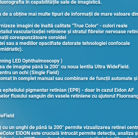
uorografia în capabilitățile sale de imagistică.
 de a obține mai multe tipuri de informații de mare valoare di
izeze imagini de înaltă calitate "True Color" - culori reale
etaliul vascularizației retiniene și stratul fibrelor nervoase reti
mații corespunzătoare coroidei
ei sau a mediilor opacifiate datorate tehnologiei confocale
-midriatic).
anning LED Ophthalmoscopy )
tea de imagine până la 200° cu noua lentila Ultra WideField.
ntru un ochi (Single Field)
omat în complet manual sau combinare de funcții automate ș
epiteliului pigmentar retinian (EPR) - doar în cazul Eidon AF
lor fluxului sanguin din vasele retiniene cu ajutorul Fluoroang
deField
u un unghi de până la 200° permite vizualizarea retinei central
Color EIDON este crucială întrucât permite detecția, analiza și