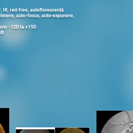
r, IR, red-free, autoflorescență
iniere, auto-focus, auto-expunere,
are: -12D la +15D
GB