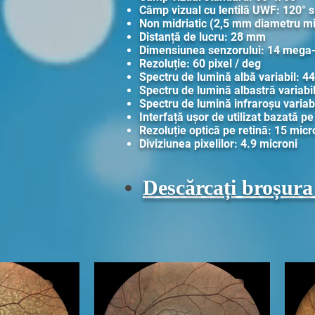
Câmp vizual cu lentilă UWF: 120° 
Non midriatic (2,5 mm diametru mi
Distanță de lucru: 28 mm
Dimensiunea senzorului: 14 mega-
Rezoluție: 60 pixel / deg
Spectru de lumină albă variabil: 
Spectru de lumină albastră variab
Spectru de lumină infraroșu varia
Interfață ușor de utilizat bazată pe
Rezoluție optică pe retină: 15 micr
Diviziunea pixelilor: 4.9 microni
Descărcați broșur