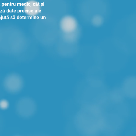
 pentru medic, cât și
ază date precise ale
l ajută să determine un