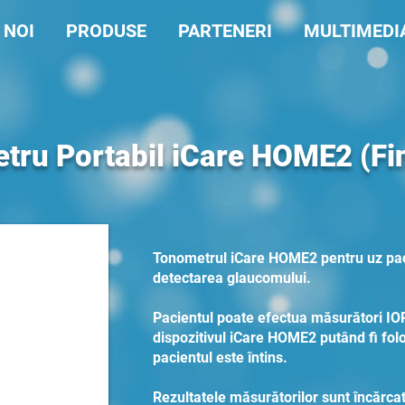
 NOI
PRODUSE
PARTENERI
MULTIMEDI
tru Portabil iCare HOME2 (Fi
Tonometrul iCare HOME2 pentru uz pac
detectarea glaucomului.
Pacientul poate efectua măsurători IOP 
dispozitivul iCare HOME2 putând fi folo
pacientul este întins.
Rezultatele măsurătorilor sunt încărcat