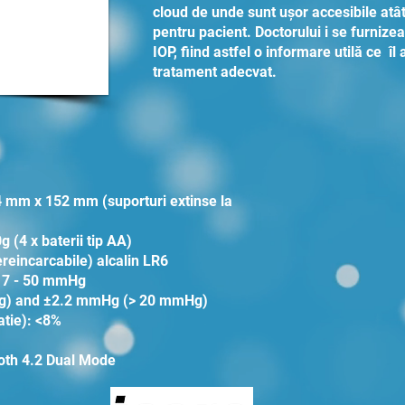
cloud de unde sunt ușor accesibile atât
pentru pacient. Doctorului i se furnize
IOP, fiind astfel o informare utilă ce î
tratament adecvat.
 mm x 152 mm (suporturi extinse la
g (4 x baterii tip AA)
nereincarcabile) alcalin LR6
: 7 - 50 mmHg
Hg) and ±2.2 mmHg (> 20 mmHg)
atie): <8%
oth 4.2 Dual Mode