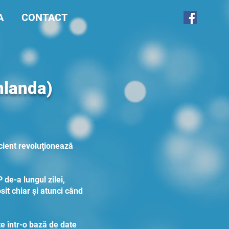
A
CONTACT
nlanda)
ient revoluţionează
de-a lungul zilei,
sit chiar și atunci când
e într-o bază de date