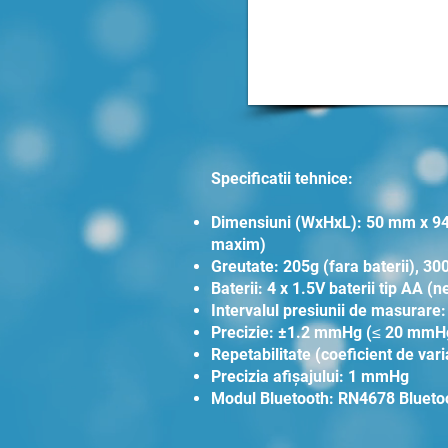
Specificatii tehnice:
Dimensiuni (WxHxL): 50 mm x 94
maxim)
Greutate: 205g (fara baterii), 300
Baterii: 4 x 1.5V baterii tip AA (
Intervalul presiunii de masurare
Precizie: ±1.2 mmHg (≤ 20 mm
Repetabilitate (coeficient de vari
Precizia afișajului: 1 mmHg
Modul Bluetooth: RN4678 Blueto