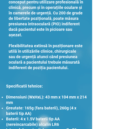
conceput pentru utilizare profesională în
clinică, precum și în operațiile oculare și
în camerele de urgență. Cu 200 de grade
de libertate pozițională, poate măsura
presiunea intraoculară (PIO) indiferent
dacă pacientul este în picioare sau
așezat.
Flexibilitatea extinsă în poziționare este
utilă în utilizările clinice, chirurgicale
sau de urgență atunci când presiunea
oculară a pacientului trebuie măsurată
indiferent de poziția pacientului.
Specificatii tehnice:
Dimensiuni (WxHxL): 43 mm x 104 mm x 214
mm
Greutate: 165g (fara baterii), 260g (4 x
baterii tip AA)
Baterii: 4 x 1.5V baterii tip AA
(nereincarcabile) alcalin LR6