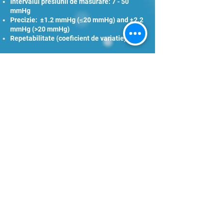
Intervalul presiunii de masurare: 7 - 50
mmHg
Precizie: ±1.2 mmHg (≤20 mmHg) and ±2.2
mmHg (>20 mmHg)
Repetabilitate (coeficient de variatie): <8%
S.C.
KEMBLI-MED
S.R.L
Str. De Mijloc 173
500064 Brașov
România
Tel:
0268.415.070