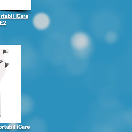
tabil iCare
E2
rtabil iCare