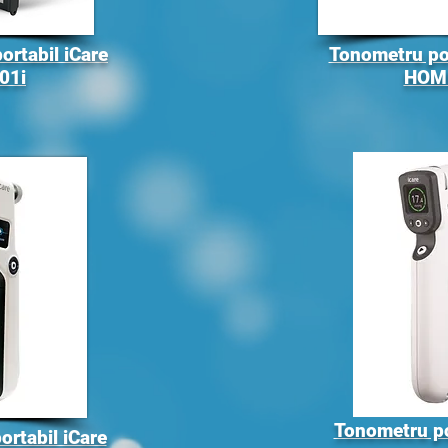
ortabil iCare
Tonometru por
01i
HOM
Tonometru po
rtabil iCare