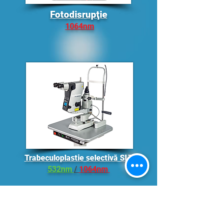
Fotodisrupţie
1064nm
Trabeculoplastie selectivă SLT
532nm
/
1064nm