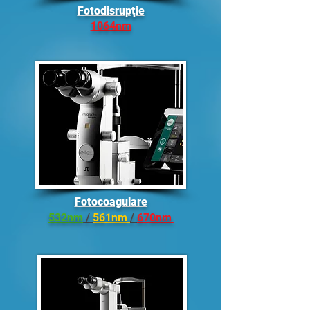
Fotodisrupţie
1064nm
Fotocoagulare
532nm
/
561nm
/
670nm