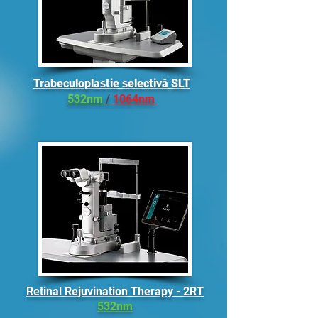
Trabeculoplastie selectivă SLT
532nm
/
1064nm
Retinal Rejuvination Therapy - 2RT
532nm